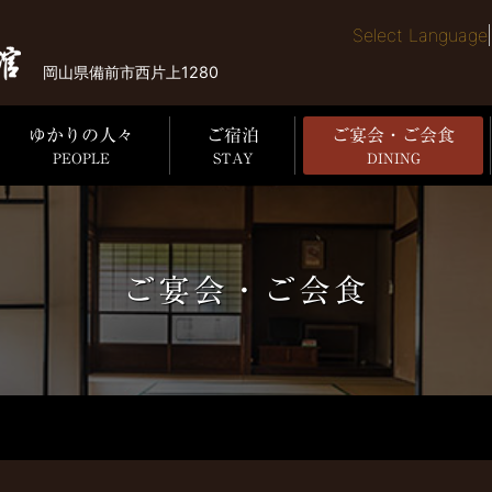
Select Language
岡山県備前市西片上1280
ゆかりの人々
ご宿泊
ご宴会・ご会食
PEOPLE
STAY
DINING
ご宴会・ご会食