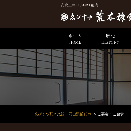
安政三年（1856年）創業
ホーム
歴史
HOME
HISTORY
ゑびすや荒木旅館 岡山県備前市
>
ご宴会・ご会食