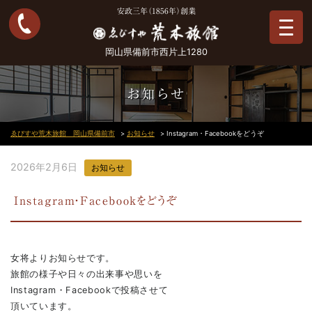
安政三年（1856年）創業
岡山県備前市西片上1280
お知らせ
ゑびすや荒木旅館 岡山県備前市
>
お知らせ
>
Instagram・Facebookをどうぞ
2026年2月6日
お知らせ
Instagram・Facebookをどうぞ
女将よりお知らせです。
旅館の様子や日々の出来事や思いを
Instagram・Facebookで投稿させて
頂いています。