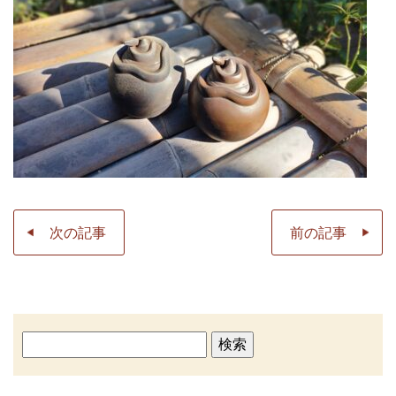
次の記事
前の記事
検
索: