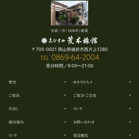
安政三年（1856年）創業
〒705-0021 岡山県備前市西片上1280
0869-64-2004
TEL
受付時間／9:00〜21:00
歴史
ゆかりの人々
ご宿泊
ご宴会・ご会食
仕出し
ランチ
館内案内
お問い合わせ
リンク
周辺観光