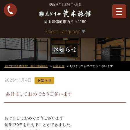
安政三年（1856年）創業
岡山県備前市西片上1280
Select Language
▼
お知らせ
ゑびすや荒木旅館 岡山県備前市
>
お知らせ
>
あけましておめでとうございます
2025年1月4日
お知らせ
あけましておめでとうございます
あけましておめでとうございます
創業170年を迎えることができました。