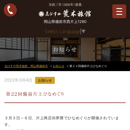
安政三年（1856年）創業
岡山県備前市西片上1280
Select Language
▼
お知らせ
ゑびすや荒木旅館 岡山県備前市
>
お知らせ
>
第２２回備前片上ひなめぐり
2022年3月4日
お知らせ
第２２回備前片上ひなめぐり
３月３日～６日、片上商店街界隈でひなめぐりが開催されていま
す。