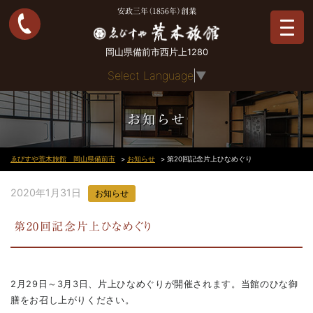
安政三年（1856年）創業
岡山県備前市西片上1280
Select Language
▼
お知らせ
ゑびすや荒木旅館 岡山県備前市
>
お知らせ
>
第20回記念片上ひなめぐり
2020年1月31日
お知らせ
第20回記念片上ひなめぐり
2月29日～3月3日、片上ひなめぐりが開催されます。当館のひな御
膳をお召し上がりください。